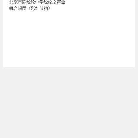
北京市陈经纶中学经纶之声金
帆合唱团《彩红节拍》