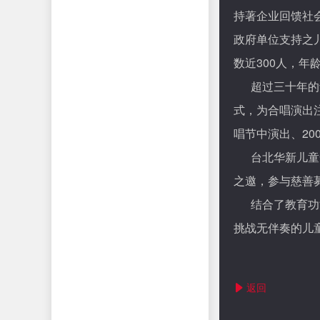
持著企业回馈社
政府单位支持之
300
数近
人，年
超过三十年的
式，为合唱演出
20
唱节中演出、
台北华新儿童
之邀，参与慈善
结合了教育功
挑战无伴奏的儿
返回