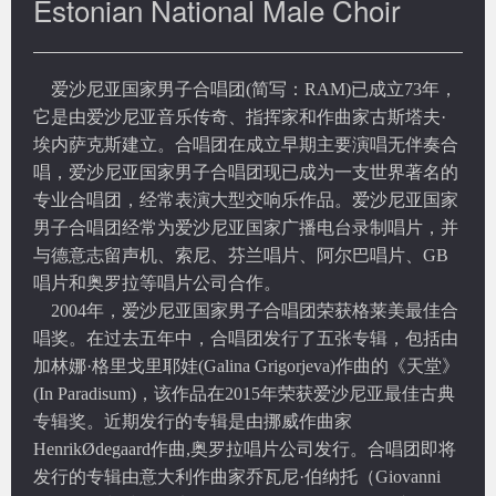
Estonian National Male Choir
爱沙尼亚国家男子合唱团(简写：RAM)已成立73年，
它是由爱沙尼亚音乐传奇、指挥家和作曲家古斯塔夫·
埃内萨克斯建立。合唱团在成立早期主要演唱无伴奏合
唱，爱沙尼亚国家男子合唱团现已成为一支世界著名的
专业合唱团，经常表演大型交响乐作品。爱沙尼亚国家
男子合唱团经常为爱沙尼亚国家广播电台录制唱片，并
与德意志留声机、索尼、芬兰唱片、阿尔巴唱片、GB
唱片和奥罗拉等唱片公司合作。
2004
年，爱沙尼亚国家男子合唱团荣获格莱美最佳合
唱奖。在过去五年中，合唱团发行了五张专辑，包括由
加林娜·格里戈里耶娃(Galina Grigorjeva)作曲的《天堂》
(In Paradisum)，该作品在2015年荣获爱沙尼亚最佳古典
专辑奖。近期发行的专辑是由挪威作曲家
HenrikØdegaard作曲,奥罗拉唱片公司发行。合唱团即将
发行的专辑由意大利作曲家乔瓦尼·伯纳托（
Giovanni