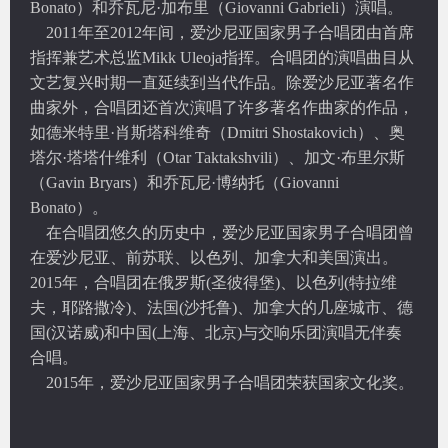
Bonato）和乔瓦尼·加布里（Giovanni Gabrieli
）演唱。
2011
年至2012年间，爱沙尼亚国家男子合唱团由首席
指挥兼艺术总监Mikk Uleoja指挥。合唱团的演唱曲目从
文艺复兴时期一直延续到当代作品。除爱沙尼亚著名作
曲家外，合唱团还首次演唱了许多著名作曲家的作品，
如德米特里·肖斯塔科维奇（Dmitri Shostakovich）、奥
塔尔·塔塔什维利（Otar Taktakshvili）、加文·布里尔斯
（Gavin Bryars）和乔瓦尼·博纳托（Giovanni
Bonato）。
在合唱团悠久的历史中，爱沙尼亚国家男子合唱团曾
在爱沙尼亚、前苏联、以色列、加拿大和美国演出。
2015年，合唱团在俄罗斯(圣彼得堡)、以色列(特拉维
夫，耶路撒冷)、法国(沙托鲁)、加拿大的几座城市、德
国(汉诺威)和中国(上海、北京)与交响乐团演唱无伴奏
合唱。
2015
年，爱沙尼亚国家男子合唱团荣获国家文化奖。