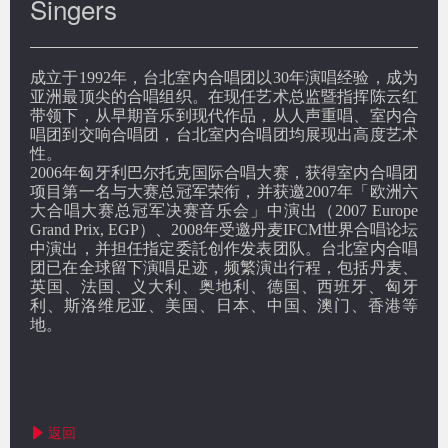
Singers
成立于
1992
年，台北室内合唱团以
30
年演唱经验，成为
亚洲最顶尖的合唱组织。在现任艺术总监暨指挥陈云红
带领下，从早期音乐到现代作品，从人声重唱、室内合
唱团到交响合唱团，台北室内合唱团均展现出高度艺术
性。
2006
年匈牙利巴尔托克国际合唱大赛，获得室内合唱团
项目第一名与大赛总冠军荣衔，并获邀
2007
年「欧洲六
大合唱大赛总冠军决赛音乐会」中演出（
2007 Europe
Grand Prix, EGP
）、
2008
年受邀丹麦
IFCM
世界合唱论坛
中演出，并担任指定委託创作发表团队。台北室内合唱
团已在全球留下演唱足迹，频繁演出行程，包括丹麦、
英国、法国、义大利、奥地利、德国、西班牙、匈牙
利、斯洛维尼亚、美国、日本、中国、澳门、香港等
地。
返回